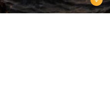
Dieser Wandel erfordert ein radikales
Umdenken. Wer jetzt die Menschen in den
Unternehmen und in den Märkten nicht ins
Zentrum aller Überlegungen rückt, wird
scheitern. Aufrichtig und ehrlich muss es
sein. Der Einsatz manipulativer Werkzeuge
bei der Mitarbeiterführung und bei den
Beziehungen zu Kunden wird entlarvt
werden.